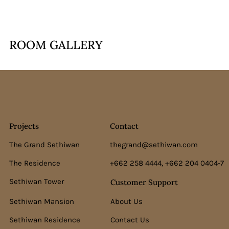
ROOM GALLERY
Projects
Contact
The Grand Sethiwan
thegrand@sethiwan.com
The Residence
+662 258 4444, +662 204 0404-7
Sethiwan Tower
Customer Support
Sethiwan Mansion
About Us
Sethiwan Residence
Contact Us